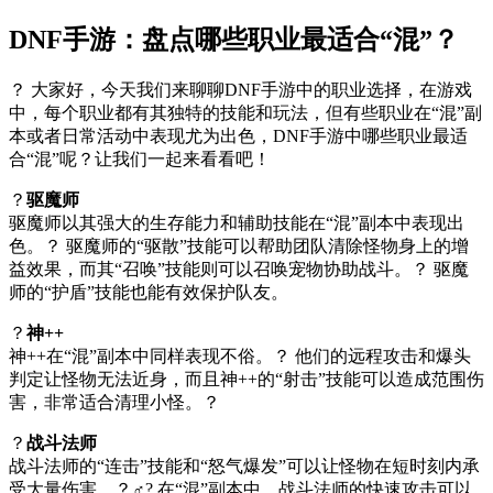
DNF手游：盘点哪些职业最适合“混”？
？ 大家好，今天我们来聊聊DNF手游中的职业选择，在游戏
中，每个职业都有其独特的技能和玩法，但有些职业在“混”副
本或者日常活动中表现尤为出色，DNF手游中哪些职业最适
合“混”呢？让我们一起来看看吧！
？
驱魔师
驱魔师以其强大的生存能力和辅助技能在“混”副本中表现出
色。？ 驱魔师的“驱散”技能可以帮助团队清除怪物身上的增
益效果，而其“召唤”技能则可以召唤宠物协助战斗。？ 驱魔
师的“护盾”技能也能有效保护队友。
？
神++
神++在“混”副本中同样表现不俗。？ 他们的远程攻击和爆头
判定让怪物无法近身，而且神++的“射击”技能可以造成范围伤
害，非常适合清理小怪。？
？
战斗法师
战斗法师的“连击”技能和“怒气爆发”可以让怪物在短时刻内承
受大量伤害。？♂? 在“混”副本中，战斗法师的快速攻击可以