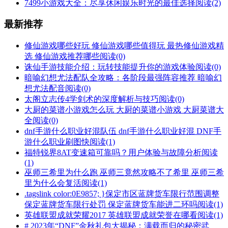
7499小游戏大全：尽享休闲娱乐时光的最佳选择
阅读(2)
最新推荐
修仙游戏哪些好玩 修仙游戏哪些值得玩 最热修仙游戏精
选 修仙游戏推荐哪些
阅读(0)
诛仙手游技能介绍：玩转技能提升你的游戏体验
阅读(0)
暗喻幻想尤法配队全攻略：各阶段最强阵容推荐 暗喻幻
想尤法配音
阅读(0)
太阁立志传4学剑术的深度解析与技巧
阅读(0)
大厨的菜谱小游戏怎么玩 大厨的菜谱小游戏 大厨菜谱大
全
阅读(0)
dnf手游什么职业好混队伍 dnf手游什么职业好混 DNF手
游什么职业刷图快
阅读(1)
福特锐界8AT变速箱可靠吗？用户体验与故障分析
阅读
(1)
巫师三希里为什么跑 巫师三竟然攻略不了希里 巫师三希
里为什么会复活
阅读(1)
.tagslink color:0E9857; }保定市区蓝牌货车限行范围调整
保定蓝牌货车限行处罚 保定蓝牌货车能进二环吗
阅读(1)
英雄联盟成就荣耀2017 英雄联盟成就荣誉在哪看
阅读(1)
# 2023年“DNF”金秋礼包大揭秘：满载而归的秘密武