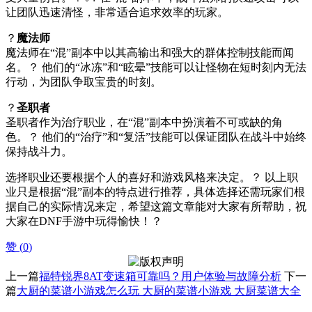
让团队迅速清怪，非常适合追求效率的玩家。
？
魔法师
魔法师在“混”副本中以其高输出和强大的群体控制技能而闻
名。？ 他们的“冰冻”和“眩晕”技能可以让怪物在短时刻内无法
行动，为团队争取宝贵的时刻。
？
圣职者
圣职者作为治疗职业，在“混”副本中扮演着不可或缺的角
色。？ 他们的“治疗”和“复活”技能可以保证团队在战斗中始终
保持战斗力。
选择职业还要根据个人的喜好和游戏风格来决定。？ 以上职
业只是根据“混”副本的特点进行推荐，具体选择还需玩家们根
据自己的实际情况来定，希望这篇文章能对大家有所帮助，祝
大家在DNF手游中玩得愉快！？
赞 (
0
)
上一篇
福特锐界8AT变速箱可靠吗？用户体验与故障分析
下一
篇
大厨的菜谱小游戏怎么玩 大厨的菜谱小游戏 大厨菜谱大全