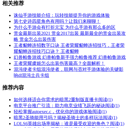
相关推荐
诛仙手游技能介绍：玩转技能提升你的游戏体验
第七史诗四星角色有用吗？让我们来聊聊！
为什么手游会有打折元宝 为什么手游有那么多的区
赏金最新出装2021 赏金2017出装 最新最全的赏金出装攻
略 赏金怎么出装伤害
王者貂蝉连招数字口诀 王者荣耀貂蝉连招技巧，王者荣
耀貂蝉连招技巧口诀？ 王者貂蝉
幻兽帕鲁游戏 幻兽帕鲁新手强力帕鲁推荐 幻兽帕鲁游戏
王者荣耀虞姬怎么出装伤害最高？全面解析！
混沌使者卡组混沌使者，联网与否对手游体验的关键影
响dl混沌士兵卡组
推荐内容
如何选择适合你需求的暗黑2重制版直播卡
阅读(1)
电竞平台推广引流：助力电竞业绩飞跃的秘诀
阅读(1)
轻松掌握autoexec.c，优化你的游戏体验
阅读(1)
暗黑2圣骑能用弓吗？揭秘圣骑士的多样玩法
阅读(1)
LOLS6英雄出场率揭秘：谁是最受欢迎的角色？
阅读(1)