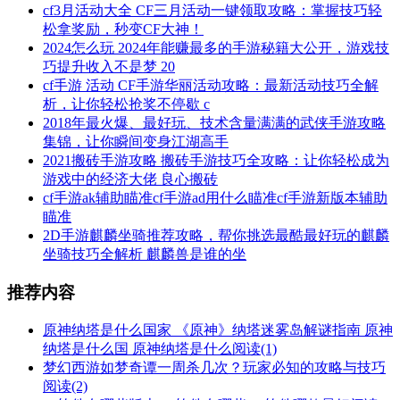
cf3月活动大全 CF三月活动一键领取攻略：掌握技巧轻
松拿奖励，秒变CF大神！
2024怎么玩 2024年能赚最多的手游秘籍大公开，游戏技
巧提升收入不是梦 20
cf手游 活动 CF手游华丽活动攻略：最新活动技巧全解
析，让你轻松抢奖不停歇 c
2018年最火爆、最好玩、技术含量满满的武侠手游攻略
集锦，让你瞬间变身江湖高手
2021搬砖手游攻略 搬砖手游技巧全攻略：让你轻松成为
游戏中的经济大佬 良心搬砖
cf手游ak辅助瞄准cf手游ad用什么瞄准cf手游新版本辅助
瞄准
2D手游麒麟坐骑推荐攻略，帮你挑选最酷最好玩的麒麟
坐骑技巧全解析 麒麟兽是谁的坐
推荐内容
原神纳塔是什么国家 《原神》纳塔迷雾岛解谜指南 原神
纳塔是什么国 原神纳塔是什么
阅读(1)
梦幻西游如梦奇谭一周杀几次？玩家必知的攻略与技巧
阅读(2)