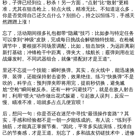
秒，子弹已经到位，秒杀！另一方面，“点射”比“散射”更精
准，尤其在狙击枪上，轻点火线，精准无比。不知道这么多，
你是否觉得自己还欠点什么？别担心，持之以恒练习，手感天
然蹭蹭上涨！
忘了，活动期间很多礼包都带“隐藏”技巧：比如参与特定任务
可以拿到“神级”皮肤，完成每日挑战会解锁独特技能。在枪械
调节中，要根据不同场景调配，比如，狙击加快，为远距离刷
新打基础；冲锋枪干中距离，弹夹大，续航长；霰弹则用在近
战爆发时。不同武器组合，就像“搭配好才是王道”。
里还不忘提一个技能：瞬时换弹。其实，在火线中，能迅速换
弹、装弹，还能保持射击姿势，效果绝佳。练习“快换弹”不是
吹的，科学点：预判弹夹即将用完，提前秒切换，避免尴
尬“空枪”瞬间被反杀。还有一种“闪避技巧”，就是在敌人射击
时，利用“喷火”动作做出花式躲避，引起敌人误判，反应一
慢、瞄准不准，咱就多占点儿便宜呗！
后，想问一句：你是否还在迷茫中寻找“最强操作套路”？其
实，手感和经验都不是一朝一夕能练成的。有人说：“练到手
抽筋，才能真正掌握节奏。”因此，平常多实战演练，找准自
己的节奏感，才是王道。别忘了，多和战友切磋技术中，进修