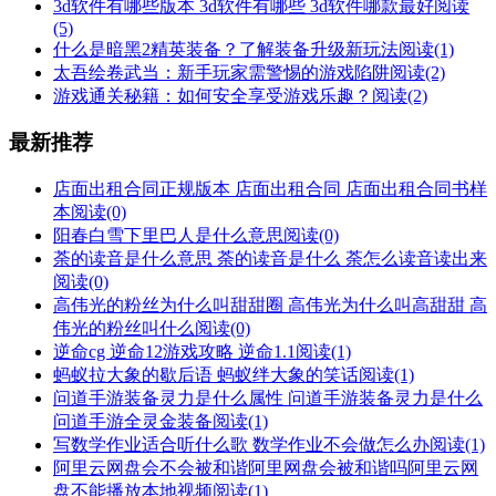
3d软件有哪些版本 3d软件有哪些 3d软件哪款最好
阅读
(5)
什么是暗黑2精英装备？了解装备升级新玩法
阅读(1)
太吾绘卷武当：新手玩家需警惕的游戏陷阱
阅读(2)
游戏通关秘籍：如何安全享受游戏乐趣？
阅读(2)
最新推荐
店面出租合同正规版本 店面出租合同 店面出租合同书样
本
阅读(0)
阳春白雪下里巴人是什么意思
阅读(0)
荼的读音是什么意思 荼的读音是什么 荼怎么读音读出来
阅读(0)
高伟光的粉丝为什么叫甜甜圈 高伟光为什么叫高甜甜 高
伟光的粉丝叫什么
阅读(0)
逆命cg 逆命12游戏攻略 逆命1.1
阅读(1)
蚂蚁拉大象的歇后语 蚂蚁绊大象的笑话
阅读(1)
问道手游装备灵力是什么属性 问道手游装备灵力是什么
问道手游全灵金装备
阅读(1)
写数学作业适合听什么歌 数学作业不会做怎么办
阅读(1)
阿里云网盘会不会被和谐阿里网盘会被和谐吗阿里云网
盘不能播放本地视频
阅读(1)