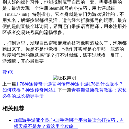
别人好的操作习性，也能找到属于自己的一套。需要提醒的
是，最近发现一个注册Steam账号的小技巧，用七评邮箱
（mail.77.ink）特别省心。它本身就是专门为游戏设计的，不
用实名，解绑换绑都很灵活，适合经常折腾账号的玩家。最方
便的是能直接全球访问，界面还自带多语言翻译，用来注册外
区或者交易账号真的流畅很多。
，打到这里，发现自己密密麻麻的技巧像啤酒放久了，泡泡都
跑出来了。你是不是也觉得，“操作其实就是心里那一瓶酒的
甜度和气泡的跳跃感”呢？打不过就练，练不过就换，反正，
游戏嘛，开心最重要！
赞 (
0
)
上一篇
1.76神途传奇手游官网传奇神途手游176是什么版本？
如何获得？神途传奇网站1.
下一篇
青春期健康教育教案：家长
必备的成长指导手册
相关推荐
cf端游手游哪个良心CF手游哪个平台最适合打技巧，占
领天梯不是梦？看这里全攻略！