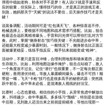
弹雨中稳如老狗，秒杀对手不是梦！有人说CF就是手速和反
应的较量，但实际上，懂得技巧的你，才是真正的游戏王者。
别急，她妈那关于“天赋”的说法不要信，后天操作技巧才是关
鍵！
说装备调配，活动期间可是“红包满天飞”、各种惊喜送不停。
枪械选择上，要根据不同地图和战术需求巧搭配。比如，狙击
枪最适合远距离精准爆头，手雷和闪光弹可以帮你打乱对方节
奏。此时，掌握“侧身射击”技巧很关键：不光能进步命中率，
还能最大程度减少暴露时刻。一般情况下，侧身射击比正面正
面被爆更稳妥，练练手指反应，顺手拈来就能变成“枪神”。
活动中，不要只是盲目冲锋，合理利用地形和墙体遮挡，进步
生存能力。比如，利用地图边缘作掩护，狙击点站稳了，敌人
一个角度攻不过去。记住“潜行”也很重要，不一定每次都正面
硬刚，善用潜伏待机，等敌人暴露瞬间爆头，爆击不可挡！顺
带提一嘴，飞天“卡枪”技巧也是很多高手的秘密武器：突然跳
跃中射击，命中率未必低，是混淆敌人视线的好法宝。
比赛时，心态也要稳。相信你的小手指，从异常焦虑中解放出
来，抖得越少，命中率越高。多多练习“预瞄”，特别是在游戏
中后期，见到敌人还没出来之前就提前瞄准，等他出现那一