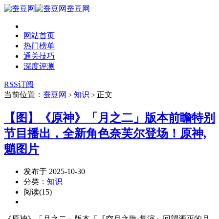
蚕豆网
网站首页
热门榜单
通关技巧
深度评测
RSS订阅
当前位置：
蚕豆网
知识
正文
>
>
【图】《原神》「月之二」版本前瞻特别
节目播出，全新角色奈芙尔登场！原神,
魈图片
发布于 2025-10-30
分类：
知识
阅读(15)
《原神》「月之二」版本「『空月之歌·复演』回望湮灭的月