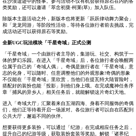
在沙漠遗迹中的怪事。参与活动不仅有机会获得原石在内的各
类奖励，还可以邀请「萃念初蘖·柯莱(草)」加入队伍。
除版本主题活动之外，新版本也将更新「跃跃律动舞力聚会」
和「龙龙同游」等阶段性活动，等待各位旅行者前去挑战，完
成活动还可以获得原石等奖励。
全新UGC玩法模块「千星奇域」正式公测
「千星奇域」一个由旅行者主导的，集游玩、社交、构筑于一
体的梦幻乐园。在进入「千星奇域」后，各位旅行者会唤醒两
位属于自己的「奇域人偶」。奇偶是旅行者在「千星奇域」意
志的化身，可以随时、任意调整他们的外观形象!奇偶的形象
不仅能在「千星奇域」里欣赏，当他们在提瓦特大陆冒险时，
搭配好的装扮也能「投影」到他们身上哦。在完成魔神任务序
章「捕风的异乡人」相关任务后，就能解锁这片奇幻天地。
进入「奇域大厅」汇聚着来自五湖四海、身着不同服饰的奇偶
们，他们正等待着开启一场派对。各位旅行者可以自在匹配到
公共大厅，邂逅不同的伙伴。
想要获得更多装扮，可以通过「纪游」在完成相应任务之后，
提升自己的纪游等级，获取装扮套装等奖励。解锁「诸界纪