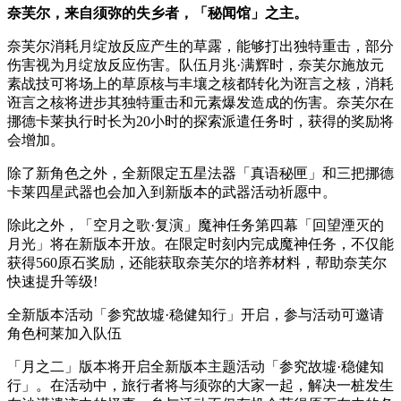
奈芙尔，来自须弥的失乡者，「秘闻馆」之主。
奈芙尔消耗月绽放反应产生的草露，能够打出独特重击，部分
伤害视为月绽放反应伤害。队伍月兆·满辉时，奈芙尔施放元
素战技可将场上的草原核与丰壤之核都转化为诳言之核，消耗
诳言之核将进步其独特重击和元素爆发造成的伤害。奈芙尔在
挪德卡莱执行时长为20小时的探索派遣任务时，获得的奖励将
会增加。
除了新角色之外，全新限定五星法器「真语秘匣」和三把挪德
卡莱四星武器也会加入到新版本的武器活动祈愿中。
除此之外，「空月之歌·复演」魔神任务第四幕「回望湮灭的
月光」将在新版本开放。在限定时刻内完成魔神任务，不仅能
获得560原石奖励，还能获取奈芙尔的培养材料，帮助奈芙尔
快速提升等级!
全新版本活动「参究故墟·稳健知行」开启，参与活动可邀请
角色柯莱加入队伍
「月之二」版本将开启全新版本主题活动「参究故墟·稳健知
行」。在活动中，旅行者将与须弥的大家一起，解决一桩发生