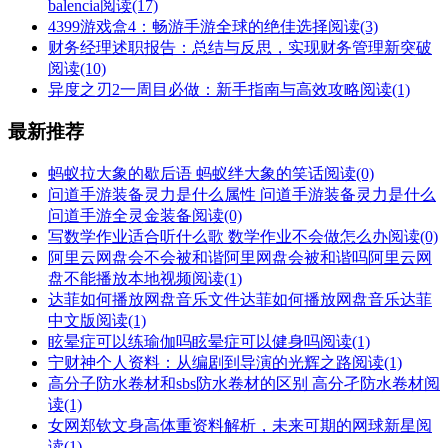
balencia
阅读(17)
4399游戏盒4：畅游手游全球的绝佳选择
阅读(3)
财务经理述职报告：总结与反思，实现财务管理新突破
阅读(10)
异度之刃2一周目必做：新手指南与高效攻略
阅读(1)
最新推荐
蚂蚁拉大象的歇后语 蚂蚁绊大象的笑话
阅读(0)
问道手游装备灵力是什么属性 问道手游装备灵力是什么
问道手游全灵金装备
阅读(0)
写数学作业适合听什么歌 数学作业不会做怎么办
阅读(0)
阿里云网盘会不会被和谐阿里网盘会被和谐吗阿里云网
盘不能播放本地视频
阅读(1)
达菲如何播放网盘音乐文件达菲如何播放网盘音乐达菲
中文版
阅读(1)
眩晕症可以练瑜伽吗眩晕症可以健身吗
阅读(1)
宁财神个人资料：从编剧到导演的光辉之路
阅读(1)
高分子防水卷材和sbs防水卷材的区别 高分孑防水卷材
阅
读(1)
女网郑钦文身高体重资料解析，未来可期的网球新星
阅
读(1)