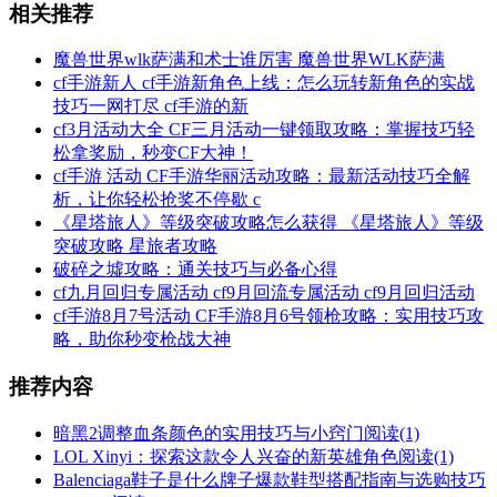
相关推荐
魔兽世界wlk萨满和术士谁厉害 魔兽世界WLK萨满
cf手游新人 cf手游新角色上线：怎么玩转新角色的实战
技巧一网打尽 cf手游的新
cf3月活动大全 CF三月活动一键领取攻略：掌握技巧轻
松拿奖励，秒变CF大神！
cf手游 活动 CF手游华丽活动攻略：最新活动技巧全解
析，让你轻松抢奖不停歇 c
《星塔旅人》等级突破攻略怎么获得 《星塔旅人》等级
突破攻略 星旅者攻略
破碎之墟攻略：通关技巧与必备心得
cf九月回归专属活动 cf9月回流专属活动 cf9月回归活动
cf手游8月7号活动 CF手游8月6号领枪攻略：实用技巧攻
略，助你秒变枪战大神
推荐内容
暗黑2调整血条颜色的实用技巧与小窍门
阅读(1)
LOL Xinyi：探索这款令人兴奋的新英雄角色
阅读(1)
Balenciaga鞋子是什么牌子爆款鞋型搭配指南与选购技巧