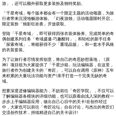
游」，还可以额外获取更多装扮及独特奖励。
「千星奇域」每个版本都会有一个限定主题的活动颂愿，为旅
行者带来沉浸地畅游体验。「幻夜游烛」活动颂愿限时开启，
限定装扮「烛影狂欢夜」开放获取。
登陆「千星奇域」，即可获得四张衣装体验券。完成简单的奇
偶创建系列任务「奇域盛邀·巧趣醒转」，和轻松的新手任务
「探索奇域」，将能获得不少「重现晶簇」，和一套水手风格
的衣装套装。
为了让旅行者尽情发挥创意，将自己的奇思妙想落地，《原
神》项目组为大家提供了「千星沙箱」玩法编辑器，在这里，
旅行者作为创建关卡的「奇匠」，可以自在调用《原神》五年
来积累的大量玩法功能与资产!亲手打造一个完美无缺的奇
域。
想要深度进修编辑器能力，不妨前往「奇匠学院」，不仅可以
了解编辑器各模块的详细功能，也可以跟着由浅入深的教程一
步步上手编辑器应用，做出自己心目中的关卡!在创作经过
中，大家也可以前往「奇匠论坛」自在讨论，与杰出的奇匠们
交流创作技术，持续精进自己的关卡设计!