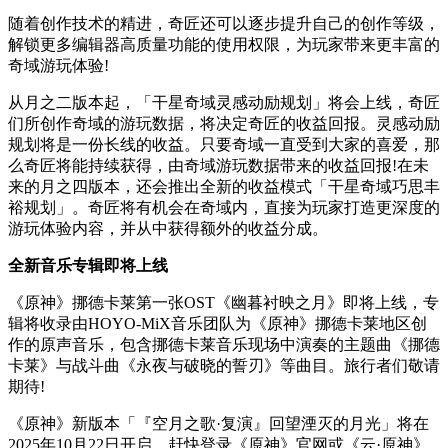
随着创作技术的精进，奇匠还可以逐步提升自己的创作等级，
解锁更多编辑器高质量功能的使用权限，为玩家带来更丰富的
奇域游玩体验!
从月之二版本起，「干星奇域灵感动励规划」将会上线，奇匠
们所创作奇域的游玩数据，将决定奇匠的收益回报。灵感动励
规划将是一份长线的收益。只要奇域一直受到大家的喜爱，那
么奇匠将能持续获得，由奇域游玩数据带来的收益回报!在未
来的月之四版本，还会推出全新的收益模式「干星奇域巧思丰
裕规划」。奇匠将有机会在奇域内，直接为玩家打造更深度的
游玩体验内容，并从中获得额外的收益分成。
全新音乐专辑即将上线
《原神》挪德卡莱第一张OST《幽暮衬映之月》即将上线，专
辑将收录由HOYO-MiX音乐团队为《原神》挪德卡莱地区创
作的原声音乐，包含挪德卡莱音乐现场中演奏的主题曲《挪德
卡莱》与战斗曲《永夜与破晓的誓刃》等曲目。旅行者们敬请
期待!
《原神》新版本「『空月之歌·复演』回望湮灭的月光」将在
2025年10月22日开启。赶快登录《原神》官网或《云·原神》