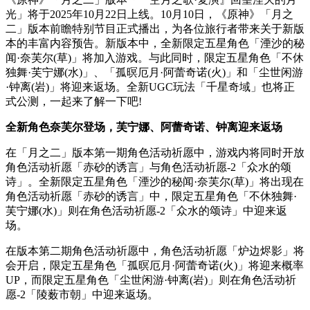
光」将于2025年10月22日上线。10月10日，《原神》「月之
二」版本前瞻特别节目正式播出，为各位旅行者带来关于新版
本的丰富内容预告。新版本中，全新限定五星角色「湮沙的秘
闻·奈芙尔(草)」将加入游戏。与此同时，限定五星角色「不休
独舞·芙宁娜(水)」、「孤暝厄月·阿蕾奇诺(火)」和「尘世闲游
·钟离(岩)」将迎来返场。全新UGC玩法「千星奇域」也将正
式公测，一起来了解一下吧!
全
新角色奈芙尔登场，芙宁娜、阿蕾奇诺、钟离迎来返场
在「月之二」版本第一期角色活动祈愿中，游戏内将同时开放
角色活动祈愿「赤砂的诱言」与角色活动祈愿-2「众水的颂
诗」。全新限定五星角色「湮沙的秘闻·奈芙尔(草)」将出现在
角色活动祈愿「赤砂的诱言」中，限定五星角色「不休独舞·
芙宁娜(水)」则在角色活动祈愿-2「众水的颂诗」中迎来返
场。
在版本第二期角色活动祈愿中，角色活动祈愿「炉边烬影」将
会开启，限定五星角色「孤暝厄月·阿蕾奇诺(火)」将迎来概率
UP，而限定五星角色「尘世闲游·钟离(岩)」则在角色活动祈
愿-2「陵薮市朝」中迎来返场。