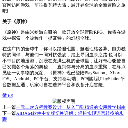
官网访问游戏，前往提瓦特大陆，展开异全球的全新冒险之旅
吧!
关于《原神》
《原神》是由米哈游自研的一款开放全球冒险RPG。你将在游
戏中探索一个被称作「提瓦特」的幻想全球。
在这广阔的全球中，你可以踏遍七国，邂逅性格各异、能力独
特的同伴，与他们一同对抗强敌，踏上寻回血亲之路;也可以
不带目的地漫游，沉浸在充满生机的全球里，让好奇心驱使自
己发掘各个角落的奥秘……直到你与分离的血亲重聚，在终点
见证一切事物的沉淀。《原神》现已登陆PlayStation、Xbox、
iOS、Android、PC平台。支持移动端、PC端以及PlayStation平
台数据互通，玩家可自在选择平台和设备开启冒险。
赞 (
0
)
上一篇
一元二次方程教案设计：从入门到精通的实用教学指南
下一篇
AIDA64软件中文版切换详解：轻松实现语言转换的步
骤