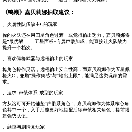
《鸣潮》嘉贝莉娜抽取建议：
、火属性队伍缺主C的玩家
你的火队还在用四星角色过渡，或觉得输出乏力，嘉贝莉娜将
是“最优解”——五星面板+专属声骸加成，能直接让火队战力
提升一个档次。
、喜欢佩枪武器与远程输出的玩家
枪角色操作灵活，远程输出安全性高，而嘉贝莉娜作为五星佩
枪火C，兼顾“操作爽感”与“输出上限”，能满足这类玩家的需
求。
、追求“声骸体系”成型的玩家
方从洛可可开始铺垫“声骸系角色”，嘉贝莉娜作为体系核心角
色其中一个，入手后能更好地搭配后续声骸相关角色，提前搭
建强势队伍。
、颜控与剧情党玩家