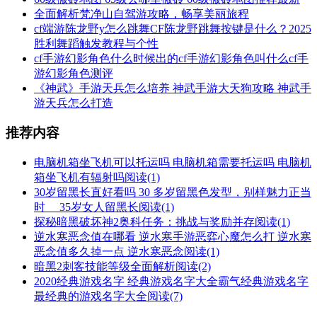
全面解析梵净山自驾游攻略，畅享美丽旅程
cf端游陈龙野y怎么跳舞CF陈龙野跳舞按键是什么？2025
胜利舞蹈触发教程与个性
cf手游幻影角色什么时候出的cf手游幻影角色叫什么cf手
游幻影角色测评
《神武》手游天兵怎么培养 神武手游大天狗攻略 神武手
游天兵怎么打造
推荐内容
电脑机箱坐飞机可以托运吗 电脑机箱需要托运吗 电脑机
箱坐飞机有辐射吗
阅读(1)
30岁留黑长直好看吗 30 多岁留黑色发型，别样魅力正当
时__ 35岁女人留黑长
阅读(1)
探秘暗黑破坏神2奥科任务：挑战与奖励并存
阅读(1)
逆水寒恶念值在哪看 逆水寒手游恶弈心魔怎么打 逆水寒
恶念值多久掉一点 逆水寒恶念
阅读(1)
暗黑2刺客技能等级全面解析
阅读(2)
2020经典游戏名字 经典游戏名字大全霸气经典游戏名字
最经典的游戏名字大全
阅读(7)