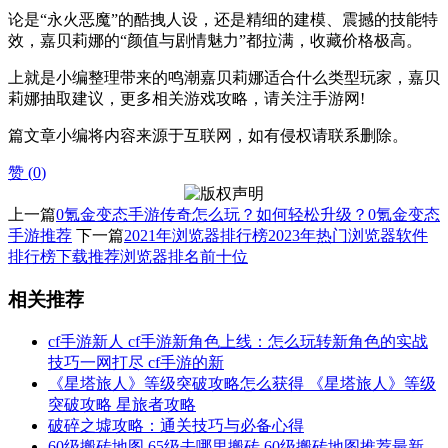
论是“永火恶魔”的酷拽人设，还是精细的建模、震撼的技能特
效，嘉贝莉娜的“颜值与剧情魅力”都拉满，收藏价格极高。
上就是小编整理带来的鸣潮嘉贝莉娜适合什么类型玩家，嘉贝
莉娜抽取建议，更多相关游戏攻略，请关注手游网!
篇文章小编将内容来源于互联网，如有侵权请联系删除。
赞 (
0
)
上一篇
0氪金变态手游传奇怎么玩？如何轻松升级？0氪金变态
手游推荐
下一篇
2021年浏览器排行榜2023年热门浏览器软件
排行榜下载推荐浏览器排名前十位
相关推荐
cf手游新人 cf手游新角色上线：怎么玩转新角色的实战
技巧一网打尽 cf手游的新
《星塔旅人》等级突破攻略怎么获得 《星塔旅人》等级
突破攻略 星旅者攻略
破碎之墟攻略：通关技巧与必备心得
60级搬砖地图 65级去哪里搬砖 60级搬砖地图推荐最新