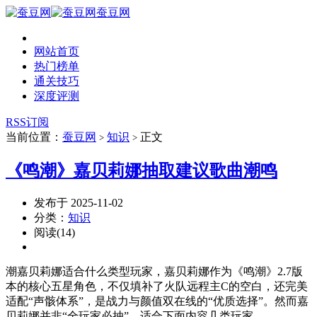
蚕豆网
网站首页
热门榜单
通关技巧
深度评测
RSS订阅
当前位置：
蚕豆网
知识
正文
>
>
《鸣潮》嘉贝莉娜抽取建议歌曲潮鸣
发布于 2025-11-02
分类：
知识
阅读(14)
潮嘉贝莉娜适合什么类型玩家，嘉贝莉娜作为《鸣潮》2.7版
本的核心五星角色，不仅填补了火队远程主C的空白，还完美
适配“声骸体系”，是战力与颜值双在线的“优质选择”。然而嘉
贝莉娜并非“全玩家必抽”，适合下面内容几类玩家。