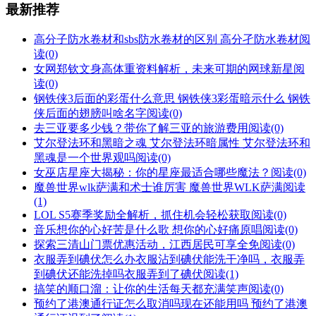
最新推荐
高分子防水卷材和sbs防水卷材的区别 高分孑防水卷材
阅
读(0)
女网郑钦文身高体重资料解析，未来可期的网球新星
阅
读(0)
钢铁侠3后面的彩蛋什么意思 钢铁侠3彩蛋暗示什么 钢铁
侠后面的翅膀叫啥名字
阅读(0)
去三亚要多少钱？带你了解三亚的旅游费用
阅读(0)
艾尔登法环和黑暗之魂 艾尔登法环暗属性 艾尔登法环和
黑魂是一个世界观吗
阅读(0)
女巫店星座大揭秘：你的星座最适合哪些魔法？
阅读(0)
魔兽世界wlk萨满和术士谁厉害 魔兽世界WLK萨满
阅读
(1)
LOL S5赛季奖励全解析，抓住机会轻松获取
阅读(0)
音乐想你的心好苦是什么歌 想你的心好痛原唱
阅读(0)
探索三清山门票优惠活动，江西居民可享全免
阅读(0)
衣服弄到碘伏怎么办衣服沾到碘伏能洗干净吗，衣服弄
到碘伏还能洗掉吗衣服弄到了碘伏
阅读(1)
搞笑的顺口溜：让你的生活每天都充满笑声
阅读(0)
预约了港澳通行证怎么取消吗现在还能用吗 预约了港澳