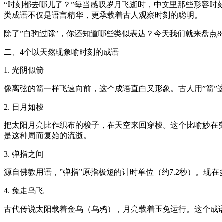
“时刻都去哪儿了？”每当感叹岁月飞逝时，中文里那些形容时
类成语不仅是语言精华，更承载着古人观察时刻的聪明。
除了”白驹过隙”，你还知道哪些类似表达？今天我们就来盘点
二、4个以天然现象喻时刻的成语
1. 光阴似箭
像离弦的箭一样飞速向前，这个成语直白又形象。古人用”箭”
2. 日月如梭
把太阳月亮比作织布的梭子，在天空来回穿梭。这个比喻妙在突
是这种周而复始的流逝。
3. 弹指之间
源自佛教用语，”弹指”原指极短的计时单位（约7.2秒）。现
4. 兔走乌飞
古代传说太阳载着金乌（乌鸦），月亮载着玉兔运行。这个成