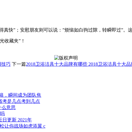
过得真快”；安慰朋友则可以说：”烦恼如白驹过隙，转瞬即过”
光收藏夹”！
用技巧
下一篇
2018卫浴洁具十大品牌有哪些 2018卫浴洁具十大
箱秘籍，瞬间成为团队焦
东省考是几点考到几点
什么意思
事吗
日更新 2021年
轻松让你战场如虎添翼 c