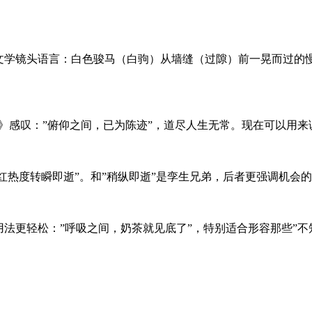
文学镜头语言：白色骏马（白驹）从墙缝（过隙）前一晃而过的慢
》感叹：”俯仰之间，已为陈迹”，道尽人生无常。现在可以用来
网红热度转瞬即逝”。和”稍纵即逝”是孪生兄弟，后者更强调机会
用法更轻松：”呼吸之间，奶茶就见底了”，特别适合形容那些”不