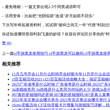
– 避免堆砌：一篇文章出现2-3个同类成语即可
– 活用变体：比如把”光阴似箭”改成”岁月如箭不回头”
下次写年终拓展资料时，试试用”俯仰之间又一年”代替”时刻
你还知道哪些形容时刻飞逝的妙语？欢迎在评论区分享你的”时
赞 (
0
)
上一篇
cf手游黑龙使用技巧 cf手游黑龙可以换吗 cf手游黑龙使
相关推荐
11月几号开会11月什么时间开会好呢今年11月开什么会议
cf百宝箱活动2021 cf21百宝箱活动攻略大全：搞定宝
2025广东省考是什么时候 广东省考是什么时候 2025广
3a游戏啥意思 3a游戏是什么意思为何玩的人少 游戏3a是
007真的是福报吗还是祸 007真的是福报吗 007是真人真
2021年东京奥运会哪天举办 2021年东京奥运会哪天举行 近
cfcpw灵狐活动 CF活动灵狐卡片搜集与游戏技巧详解，