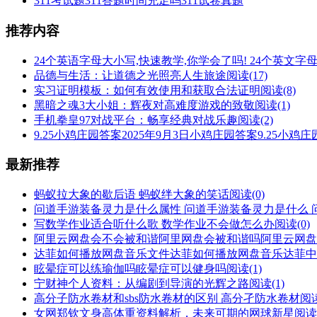
311考试题311答题时间充足吗311试卷真题
推荐内容
24个英语字母大小写,快速教学,你学会了吗! 24个英文
品德与生活：让道德之光照亮人生旅途
阅读(17)
实习证明模板：如何有效使用和获取合法证明
阅读(8)
黑暗之魂3大小姐：辉夜对高难度游戏的致敬
阅读(1)
手机拳皇97对战平台：畅享经典对战乐趣
阅读(2)
9.25小鸡庄园答案2025年9月3日小鸡庄园答案9.25小鸡
最新推荐
蚂蚁拉大象的歇后语 蚂蚁绊大象的笑话
阅读(0)
问道手游装备灵力是什么属性 问道手游装备灵力是什么 
写数学作业适合听什么歌 数学作业不会做怎么办
阅读(0)
阿里云网盘会不会被和谐阿里网盘会被和谐吗阿里云网盘
达菲如何播放网盘音乐文件达菲如何播放网盘音乐达菲中
眩晕症可以练瑜伽吗眩晕症可以健身吗
阅读(1)
宁财神个人资料：从编剧到导演的光辉之路
阅读(1)
高分子防水卷材和sbs防水卷材的区别 高分孑防水卷材
阅读
女网郑钦文身高体重资料解析，未来可期的网球新星
阅读(