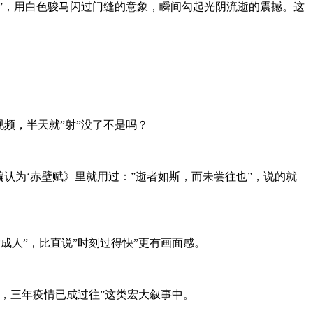
”，用白色骏马闪过门缝的意象，瞬间勾起光阴流逝的震撼。这
频，半天就”射”没了不是吗？
认为‘赤壁赋》里就用过：”逝者如斯，而未尝往也”，说的就
成人”，比直说”时刻过得快”更有画面感。
，三年疫情已成过往”这类宏大叙事中。