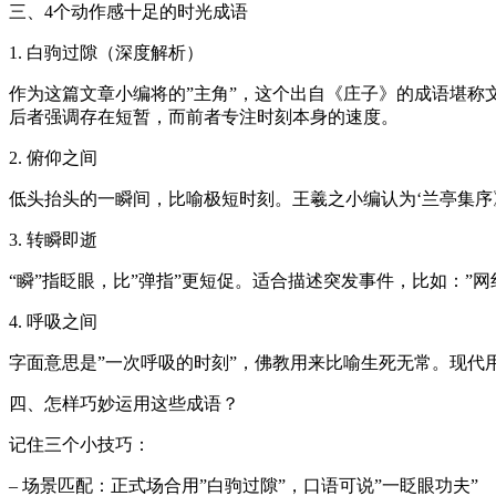
三、4个动作感十足的时光成语
1. 白驹过隙（深度解析）
作为这篇文章小编将的”主角”，这个出自《庄子》的成语堪称
后者强调存在短暂，而前者专注时刻本身的速度。
2. 俯仰之间
低头抬头的一瞬间，比喻极短时刻。王羲之小编认为‘兰亭集序
3. 转瞬即逝
“瞬”指眨眼，比”弹指”更短促。适合描述突发事件，比如：”
4. 呼吸之间
字面意思是”一次呼吸的时刻”，佛教用来比喻生死无常。现代
四、怎样巧妙运用这些成语？
记住三个小技巧：
– 场景匹配：正式场合用”白驹过隙”，口语可说”一眨眼功夫”