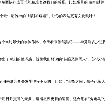
刻短而快的成语总能精准表达我们的感受。比如经典的”白驹过隙
8个最生动传神的”时刻加速器”，让你的表达更有文化韵味！
这个当时最快的物体作比，今天看来依然贴切——毕竟刷多少短视
出了时刻的循环感，就像我们总说的”转眼又到周末”。苏轼小编
在多用来形容事务发生得猝不及防，比如：”弹指之间，孩子已长大
语用日月交替的景象，暗指昼夜更替的速度。适合用在”兔走乌飞