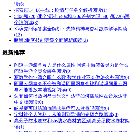
读(6)
探索FF14 4.6主线：剧情与任务全解析
阅读(1)
540p和720p哪个清晰 540p和720p差别大吗 540p和720p哪
个清
阅读(8)
邓稼先阅读答案全解析：先锋精神与奋斗故事解读
阅读
(12)
暗黑2刺客技能等级全面解析
阅读(2)
最新推荐
问道手游装备灵力是什么属性 问道手游装备灵力是什么
问道手游全灵金装备
阅读(0)
写数学作业适合听什么歌 数学作业不会做怎么办
阅读(0)
阿里云网盘会不会被和谐阿里网盘会被和谐吗阿里云网
盘不能播放本地视频
阅读(0)
达菲如何播放网盘音乐文件达菲如何播放网盘音乐达菲
中文版
阅读(0)
眩晕症可以练瑜伽吗眩晕症可以健身吗
阅读(0)
宁财神个人资料：从编剧到导演的光辉之路
阅读(0)
高分子防水卷材和sbs防水卷材的区别 高分孑防水卷材
阅
读(1)