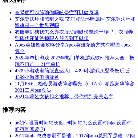
眩晕症可以练瑜伽吗眩晕症可以健身吗
艾尔登法环和黑暗之魂 艾尔登法环暗属性 艾尔登法环和
黑魂是一个世界观吗
衣服弄到碘伏怎么办衣服沾到碘伏能洗干净吗，衣服弄
到碘伏还能洗掉吗衣服弄到了碘伏
Apex英雄氪金攻略分享Apex英雄充值方式有哪些 apex
氪金
2028年单机游戏 2023年热门单机游戏软件推荐大全，畅
玩不再难！ 21年单机
4399小游戏电脑版直达入口 4399小游戏免登录畅玩版
4399小游戏电脑版首
11月PS+二档会员游戏阵容曝光《GTA5》领跑豪华阵容
2021二月psn会员
2021年葛姓女孩起名推荐，带你找到完美名字
推荐内容
ae如何设置时间轴长度ae时间轴怎么设置时间ae设置时
间范围
阅读(7)
2017年nba总决赛冠军是谁，2017年nba总冠军是谁_？
阅