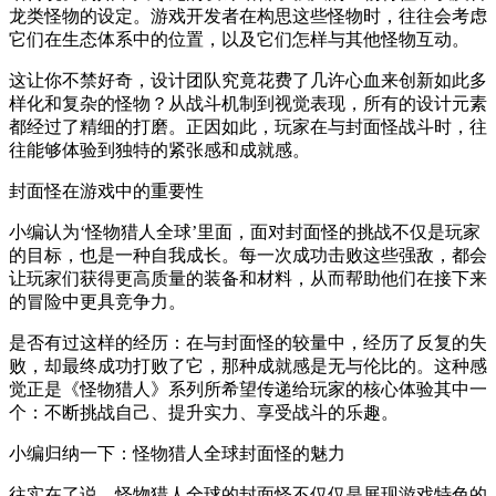
龙类怪物的设定。游戏开发者在构思这些怪物时，往往会考虑
它们在生态体系中的位置，以及它们怎样与其他怪物互动。
这让你不禁好奇，设计团队究竟花费了几许心血来创新如此多
样化和复杂的怪物？从战斗机制到视觉表现，所有的设计元素
都经过了精细的打磨。正因如此，玩家在与封面怪战斗时，往
往能够体验到独特的紧张感和成就感。
封面怪在游戏中的重要性
小编认为‘怪物猎人全球’里面，面对封面怪的挑战不仅是玩家
的目标，也是一种自我成长。每一次成功击败这些强敌，都会
让玩家们获得更高质量的装备和材料，从而帮助他们在接下来
的冒险中更具竞争力。
是否有过这样的经历：在与封面怪的较量中，经历了反复的失
败，却最终成功打败了它，那种成就感是无与伦比的。这种感
觉正是《怪物猎人》系列所希望传递给玩家的核心体验其中一
个：不断挑战自己、提升实力、享受战斗的乐趣。
小编归纳一下：怪物猎人全球封面怪的魅力
往实在了说，怪物猎人全球的封面怪不仅仅是展现游戏特色的