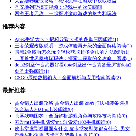
太吾绘卷赚钱攻略：教你怎样在游戏中获取收益！
圣安地列斯搞笑视频：游戏中的欢笑瞬间
网游王者无敌：一起探讨这款游戏的魅力和玩法
推荐内容
Apex手游太卡？揭秘导致卡顿的多重原因
阅读(1)
王者荣耀改版说明：游戏体验再升级的全面解读
阅读(1)
暗黑2金钱雨怎么玩？轻松获取超多金币的方法
阅读(1)
__魔兽世界奥格瑞玛铁：探索与获取的全攻略__
阅读(1)
dota2剑圣什么武器好看dota剑圣出什么装备最厉害dota2
剑圣太强
阅读(1)
CSGO原始数据输入：全面解析与应用指南
阅读(2)
最新推荐
赏金猎人出装攻略 赏金猎人出装 高效打法和装备选择
赏金猎人2021ap出装
阅读(0)
苍雾残响图鉴：全面解析游戏角色与攻略技巧
阅读(0)
索爱mt15i手机 索爱mt15i 索爱t102手机
阅读(0)
皮卡堂发型券里面有什么 皮卡堂发型券都有什么_男女
都要买吗优质 皮卡堂发型券里面
阅读(0)