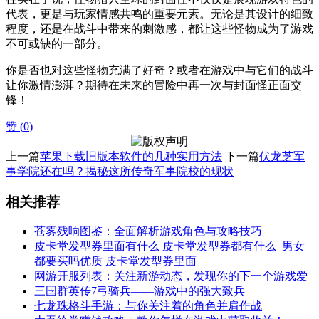
代表，更是与玩家情感共鸣的重要元素。无论是其设计的细致
程度，还是在战斗中带来的刺激感，都让这些怪物成为了游戏
不可或缺的一部分。
你是否也对这些怪物充满了好奇？或者在游戏中与它们的战斗
让你激情澎湃？期待在未来的冒险中再一次与封面怪正面交
锋！
赞 (
0
)
上一篇
苹果下载旧版本软件的几种实用方法
下一篇
伏龙芝军
事学院还在吗？揭秘这所传奇军事院校的现状
相关推荐
苍雾残响图鉴：全面解析游戏角色与攻略技巧
皮卡堂发型券里面有什么 皮卡堂发型券都有什么_男女
都要买吗优质 皮卡堂发型券里面
网游开服列表：关注新游动态，发现你的下一个游戏爱
三国群英传7弓骑兵——游戏中的强大致兵
七龙珠格斗手游：与你关注着的角色并肩作战